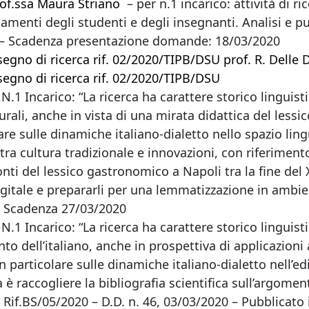
of.ssa Maura Striano
– per n.1 incarico: attività di r
iamenti degli studenti e degli insegnanti. Analisi e pu
0 – Scadenza presentazione domande: 18/03/2020
’assegno di ricerca rif. 02/2020/TIPB/DSU prof. R. Delle
’assegno di ricerca rif. 02/2020/TIPB/DSU
N.1 Incarico: “La ricerca ha carattere storico linguisti
urali, anche in vista di una mirata didattica del lessic
lare sulle dinamiche italiano-dialetto nello spazio lin
tra cultura tradizionale e innovazioni, con riferimen
nti del lessico gastronomico a Napoli tra la fine del XV
digitale e prepararli per una lemmatizzazione in ambie
– Scadenza 27/03/2020
N.1 Incarico: “La ricerca ha carattere storico linguisti
to dell’italiano, anche in prospettiva di applicazioni al
n particolare sulle dinamiche italiano-dialetto nell’ed
raccogliere la bibliografia scientifica sull’argomento
”. Rif.BS/05/2020 – D.D. n. 46, 03/03/2020 – Pubblicat