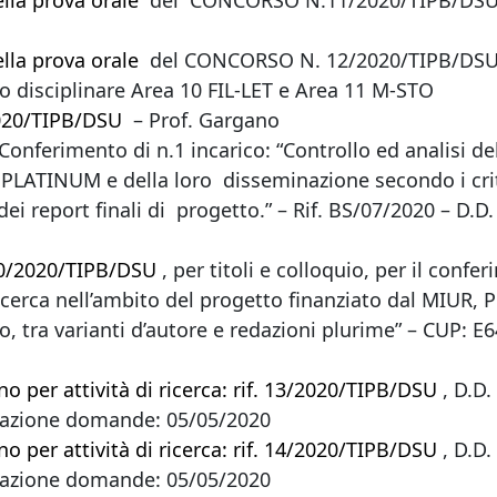
ella prova orale
del CONCORSO N.11/2020/TIPB/DSU –
ella prova orale
del CONCORSO N. 12/2020/TIPB/DSU – S
o disciplinare Area 10 FIL-LET e Area 11 M-STO
/2020/TIPB/DSU
– Prof. Gargano
 Conferimento di n.1 incarico: “Controllo ed analisi del
o PLATINUM e della loro disseminazione secondo i crite
 dei report finali di progetto.” – Rif. BS/07/2020 – D.D
10/2020/TIPB/DSU
, per titoli e colloquio, per il conf
icerca nell’ambito del progetto finanziato dal MIUR, 
oro, tra varianti d’autore e redazioni plurime” – CUP:
o per attività di ricerca: rif. 13/2020/TIPB/DSU
, D.D
tazione domande: 05/05/2020
o per attività di ricerca: rif. 14/2020/TIPB/DSU
, D.D
tazione domande: 05/05/2020