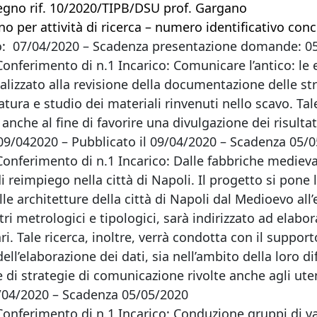
ssegno rif. 10/2020/TIPB/DSU prof. Gargano
o per attività di ricerca – numero identificativo con
o: 07/04/2020 – Scadenza presentazione domande: 0
Conferimento di n.1 Incarico: Comunicare l’antico: le 
nalizzato alla revisione della documentazione delle s
atura e studio dei materiali rinvenuti nello scavo. Ta
 anche al fine di favorire una divulgazione dei risultat
4, 09/042020 – Pubblicato il 09/04/2020 – Scadenza 05/
Conferimento di n.1 Incarico: Dalle fabbriche mediev
i reimpiego nella città di Napoli. Il progetto si pone l
lle architetture della città di Napoli dal Medioevo al
ri metrologici e tipologici, sarà indirizzato ad elabor
ri. Tale ricerca, inoltre, verrà condotta con il suppor
 dell’elaborazione dei dati, sia nell’ambito della loro
 di strategie di comunicazione rivolte anche agli uten
09/04/2020 – Scadenza 05/05/2020
Conferimento di n.1 Incarico: Conduzione gruppi di val