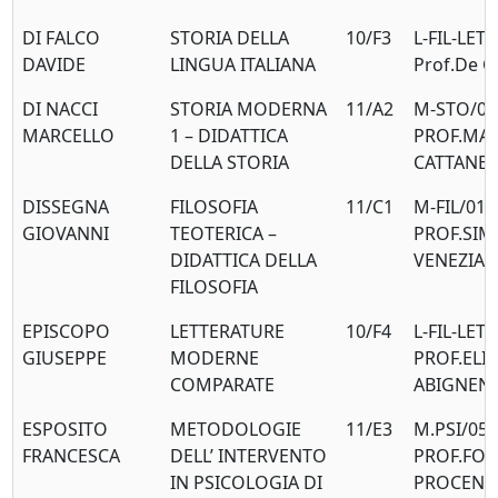
DI FALCO
STORIA DELLA
10/F3
L-FIL-LET/
DAVIDE
LINGUA ITALIANA
Prof.De C
DI NACCI
STORIA MODERNA
11/A2
M-STO/02
MARCELLO
1 – DIDATTICA
PROF.MA
DELLA STORIA
CATTANE
DISSEGNA
FILOSOFIA
11/C1
M-FIL/01
GIOVANNI
TEOTERICA –
PROF.SI
DIDATTICA DELLA
VENEZIA
FILOSOFIA
EPISCOPO
LETTERATURE
10/F4
L-FIL-LET/
GIUSEPPE
MODERNE
PROF.ELI
COMPARATE
ABIGNEN
ESPOSITO
METODOLOGIE
11/E3
M.PSI/05
FRANCESCA
DELL’ INTERVENTO
PROF.FO
IN PSICOLOGIA DI
PROCENT