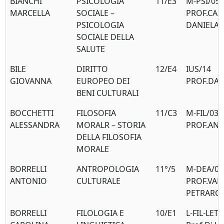
BIANCHI
PSICOLOGIA
11/E3
M-PSI/05
MARCELLA
SOCIALE –
PROF.CAS
PSICOLOGIA
DANIELA
SOCIALE DELLA
SALUTE
BILE
DIRITTO
12/E4
IUS/14
GIOVANNA
EUROPEO DEI
PROF.DAN
BENI CULTURALI
BOCCHETTI
FILOSOFIA
11/C3
M-FIL/03
ALESSANDRA
MORALR – STORIA
PROF.ANN
DELLA FILOSOFIA
MORALE
BORRELLI
ANTROPOLOGIA
11°/5
M-DEA/01
ANTONIO
CULTURALE
PROF.VAL
PETRARC
BORRELLI
FILOLOGIA E
10/E1
L-FIL-LET/