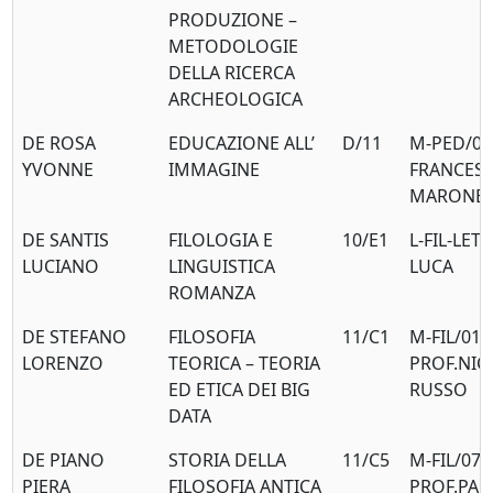
PRODUZIONE –
METODOLOGIE
DELLA RICERCA
ARCHEOLOGICA
DE ROSA
EDUCAZIONE ALL’
D/11
M-PED/01
YVONNE
IMMAGINE
FRANCES
MARONE
DE SANTIS
FILOLOGIA E
10/E1
L-FIL-LET
LUCIANO
LINGUISTICA
LUCA
ROMANZA
DE STEFANO
FILOSOFIA
11/C1
M-FIL/01
LORENZO
TEORICA – TEORIA
PROF.NIC
ED ETICA DEI BIG
RUSSO
DATA
DE PIANO
STORIA DELLA
11/C5
M-FIL/07
PIERA
FILOSOFIA ANTICA
PROF.PA