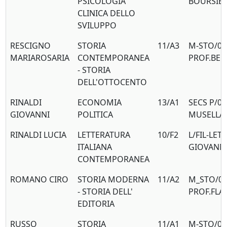
PSICOLOGIA
BOURSIE
CLINICA DELLO
SVILUPPO
RESCIGNO
STORIA
11/A3
M-STO/04
MARIAROSARIA
CONTEMPORANEA
PROF.BER
- STORIA
DELL'OTTOCENTO
RINALDI
ECONOMIA
13/A1
SECS P/01
GIOVANNI
POLITICA
MUSELLA
RINALDI LUCIA
LETTERATURA
10/F2
L/FIL-LET
ITALIANA
GIOVANNI
CONTEMPORANEA
ROMANO CIRO
STORIA MODERNA
11/A2
M_STO/0
- STORIA DELL'
PROF.FLAV
EDITORIA
RUSSO
STORIA
11/A1
M-STO/01