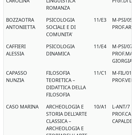
CAROLINA
LINGUISTICA
Prof.Di L
ROMANZA
BOZZAOTRA
PSICOLOGIA
11/E3
M-PSI/05
ANTONIETTA
SOCIALE E DI
PROF.AR
COMUNITA’
CAFFIERI
PSICOLOGIA
11/E4
M-PSI/07
ALESSIA
DINAMICA
PROF.MA
GIORGIA
CAPASSO
FILOSOFIA
11/C1
M-FIL/01
NUNZIA
TEORETICA –
PROF.VEN
DIDATTICA DELLA
FILOSOFIA
CASO MARINA
ARCHEOLOGIA E
10/A1
L-ANT/7
STORIA DELL’ARTE
PROF.CA
CLASSICA –
CAPALDI
ARCHEOLOGIA E