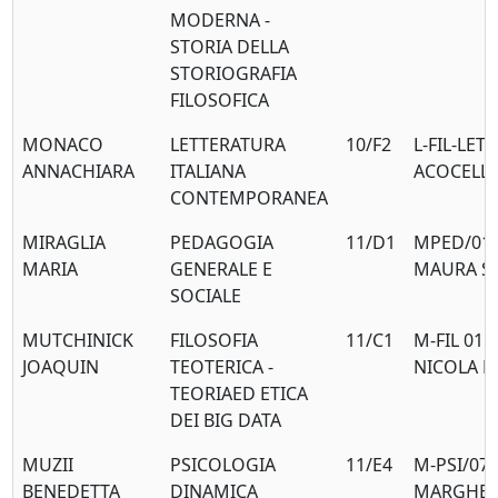
MODERNA -
STORIA DELLA
STORIOGRAFIA
FILOSOFICA
MONACO
LETTERATURA
10/F2
L-FIL-LET
ANNACHIARA
ITALIANA
ACOCELL
CONTEMPORANEA
MIRAGLIA
PEDAGOGIA
11/D1
MPED/01 
MARIA
GENERALE E
MAURA S
SOCIALE
MUTCHINICK
FILOSOFIA
11/C1
M-FIL 01 
JOAQUIN
TEOTERICA -
NICOLA 
TEORIAED ETICA
DEI BIG DATA
MUZII
PSICOLOGIA
11/E4
M-PSI/07 
BENEDETTA
DINAMICA
MARGHER