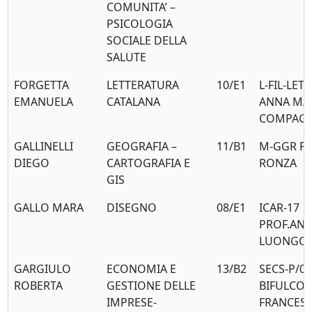
COMUNITA’ –
PSICOLOGIA
SOCIALE DELLA
SALUTE
FORGETTA
LETTERATURA
10/E1
L-FIL-LET
EMANUELA
CATALANA
ANNA MA
COMPAG
GALLINELLI
GEOGRAFIA –
11/B1
M-GGR PR
DIEGO
CARTOGRAFIA E
RONZA
GIS
GALLO MARA
DISEGNO
08/E1
ICAR-17
PROF.AN
LUONGO
GARGIULO
ECONOMIA E
13/B2
SECS-P/08
ROBERTA
GESTIONE DELLE
BIFULCO
IMPRESE-
FRANCES