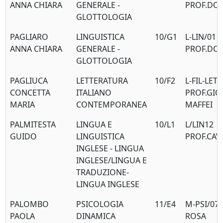
ANNA CHIARA
GENERALE -
PROF.DO
GLOTTOLOGIA
PAGLIARO
LINGUISTICA
10/G1
L-LIN/01
ANNA CHIARA
GENERALE -
PROF.DO
GLOTTOLOGIA
PAGLIUCA
LETTERATURA
10/F2
L-FIL-LET/
CONCETTA
ITALIANO
PROF.GIO
MARIA
CONTEMPORANEA
MAFFEI
PALMITESTA
LINGUA E
10/L1
L/LIN12
GUIDO
LINGUISTICA
PROF.CAV
INGLESE - LINGUA
INGLESE/LINGUA E
TRADUZIONE-
LINGUA INGLESE
PALOMBO
PSICOLOGIA
11/E4
M-PSI/07
PAOLA
DINAMICA
ROSA