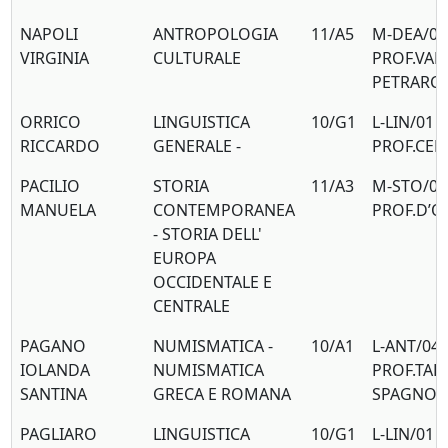
NAPOLI
ANTROPOLOGIA
11/A5
M-DEA/01
VIRGINIA
CULTURALE
PROF.VAL
PETRARC
ORRICO
LINGUISTICA
10/G1
L-LIN/01
RICCARDO
GENERALE -
PROF.CE
PACILIO
STORIA
11/A3
M-STO/04
MANUELA
CONTEMPORANEA
PROF.D’O
- STORIA DELL'
EUROPA
OCCIDENTALE E
CENTRALE
PAGANO
NUMISMATICA -
10/A1
L-ANT/04
IOLANDA
NUMISMATICA
PROF.TALI
SANTINA
GRECA E ROMANA
SPAGNOL
PAGLIARO
LINGUISTICA
10/G1
L-LIN/01