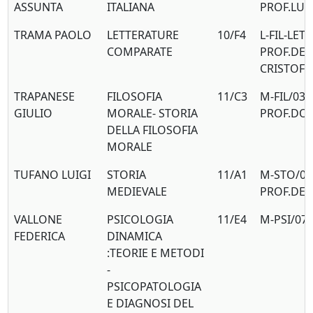
ASSUNTA
ITALIANA
PROF.LUC
TRAMA PAOLO
LETTERATURE
10/F4
L-FIL-LET/
COMPARATE
PROF.DE
CRISTOF
TRAPANESE
FILOSOFIA
11/C3
M-FIL/03
GIULIO
MORALE- STORIA
PROF.DON
DELLA FILOSOFIA
MORALE
TUFANO LUIGI
STORIA
11/A1
M-STO/01
MEDIEVALE
PROF.DEL
VALLONE
PSICOLOGIA
11/E4
M-PSI/07
FEDERICA
DINAMICA
:TEORIE E METODI
-
PSICOPATOLOGIA
E DIAGNOSI DEL