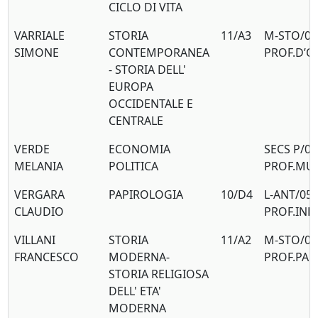
CICLO DI VITA
VARRIALE
STORIA
11/A3
M-STO/04
SIMONE
CONTEMPORANEA
PROF.D’O
- STORIA DELL'
EUROPA
OCCIDENTALE E
CENTRALE
VERDE
ECONOMIA
SECS P/01
MELANIA
POLITICA
PROF.MU
VERGARA
PAPIROLOGIA
10/D4
L-ANT/05
CLAUDIO
PROF.IND
VILLANI
STORIA
11/A2
M-STO/02
FRANCESCO
MODERNA-
PROF.PAL
STORIA RELIGIOSA
DELL' ETA'
MODERNA