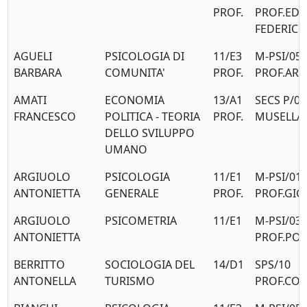
PROF.
PROF.ED
FEDERICO
AGUELI
PSICOLOGIA DI
11/E3
M-PSI/05
BARBARA
COMUNITA'
PROF.
PROF.AR
AMATI
ECONOMIA
13/A1
SECS P/01
FRANCESCO
POLITICA - TEORIA
PROF.
MUSELLA
DELLO SVILUPPO
UMANO
ARGIUOLO
PSICOLOGIA
11/E1
M-PSI/01
ANTONIETTA
GENERALE
PROF.
PROF.GIG
ARGIUOLO
PSICOMETRIA
11/E1
M-PSI/03
ANTONIETTA
PROF.PO
BERRITTO
SOCIOLOGIA DEL
14/D1
SPS/10
ANTONELLA
TURISMO
PROF.COR