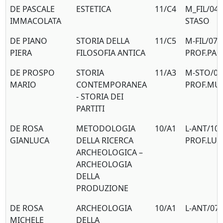
DE PASCALE
ESTETICA
11/C4
M_FIL/04 
IMMACOLATA
STASO
DE PIANO
STORIA DELLA
11/C5
M-FIL/07
PIERA
FILOSOFIA ANTICA
PROF.PA
DE PROSPO
STORIA
11/A3
M-STO/04
MARIO
CONTEMPORANEA
PROF.MU
- STORIA DEI
PARTITI
DE ROSA
METODOLOGIA
10/A1
L-ANT/10
GIANLUCA
DELLA RICERCA
PROF.LUIG
ARCHEOLOGICA –
ARCHEOLOGIA
DELLA
PRODUZIONE
DE ROSA
ARCHEOLOGIA
10/A1
L-ANT/07
MICHELE
DELLA