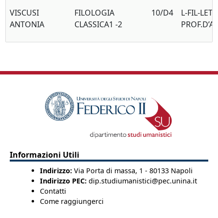
VISCUSI
FILOLOGIA
10/D4
L-FIL-LET/
ANTONIA
CLASSICA1 -2
PROF.D’A
Informazioni Utili
Indirizzo:
Via Porta di massa, 1 - 80133 Napoli
Indirizzo PEC:
dip.studiumanistici@pec.unina.it
Contatti
Come raggiungerci