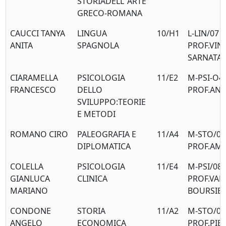
STORIADELL’ ARTE
GRECO-ROMANA
CAUCCI TANYA
LINGUA
10/H1
L-LIN/07
ANITA
SPAGNOLA
PROF.VIN
SARNATA
CIARAMELLA
PSICOLOGIA
11/E2
M-PSI-O4
FRANCESCO
DELLO
PROF.AN
SVILUPPO:TEORIE
E METODI
ROMANO CIRO
PALEOGRAFIA E
11/A4
M-STO/09
DIPLOMATICA
PROF.AM
COLELLA
PSICOLOGIA
11/E4
M-PSI/08
GIANLUCA
CLINICA
PROF.VAL
MARIANO
BOURSIE
CONDONE
STORIA
11/A2
M-STO/02
ANGELO
ECONOMICA
PROF.PIE