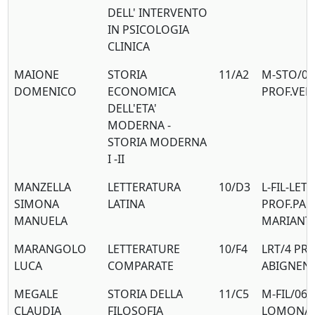
DELL' INTERVENTO
IN PSICOLOGIA
CLINICA
MAIONE
STORIA
11/A2
M-STO/02
DOMENICO
ECONOMICA
PROF.VE
DELL'ETA'
MODERNA -
STORIA MODERNA
I -II
MANZELLA
LETTERATURA
10/D3
L-FIL-LET
SIMONA
LATINA
PROF.PAL
MANUELA
MARIANT
MARANGOLO
LETTERATURE
10/F4
LRT/4 PRO
LUCA
COMPARATE
ABIGNEN
MEGALE
STORIA DELLA
11/C5
M-FIL/06 
CLAUDIA
FILOSOFIA
LOMONA