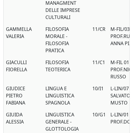
MANAGMENT
DELLE IMPRESE
CULTURALI
GAMMELLA
FILOSOFIA
11/CR
M-FIL/03
VALERIA
MORALE -
PROF.RU
FILOSOFIA
ANNA PIA
PRATICA
GIACULLI
FILOSOFIA
11/C1
M-FIL 01
FIORELLA
TEOTERICA
PROF.NIC
RUSSO
GIUDICE
LINGUA E
10/I1
L-LIN/07 
PIETRO
LINGUISTICA
SALVATO
FABIANA
SPAGNOLA
MUSTO
GIUIDA
LINGUISTICA
10/G1
L-LIN/01
ALESSIA
GENERALE -
PROF.DO
GLOTTOLOGIA