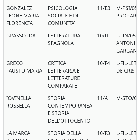
GONZALEZ
PSICOLOGIA
11/E3
M-PSI/05
LEONE MARIA
SOCIALE E DI
PROF.AR
FLORENCIA
COMUNITA'
GRASSO IDA
LETTERATURA
10/I1
L-LIN/05 
SPAGNOLA
ANTONIO
GARGAN
GRECO
CRITICA
10/F4
L-FIL-LET
FAUSTO MARIA
LETTERARIA E
DE CRIST
LETTERATURE
COMPARATE
IOVINELLA
STORIA
11/A
M-STO/04
ROSSELLA
CONTEMPORANEA
E STORIA
DELL'OTTOCENTO
LA MARCA
STORIA DELLA
10/F3
L-FIL-LET-