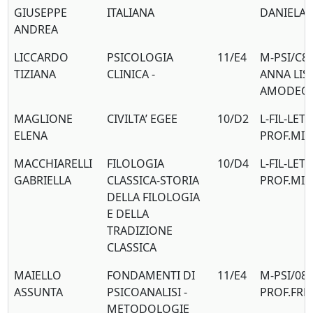
GIUSEPPE
ITALIANA
DANIELA 
ANDREA
LICCARDO
PSICOLOGIA
11/E4
M-PSI/C8 
TIZIANA
CLINICA -
ANNA LIS
AMODEO
MAGLIONE
CIVILTA’ EGEE
10/D2
L-FIL-LET/
ELENA
PROF.MIL
MACCHIARELLI
FILOLOGIA
10/D4
L-FIL-LET/
GABRIELLA
CLASSICA-STORIA
PROF.MIL
DELLA FILOLOGIA
E DELLA
TRADIZIONE
CLASSICA
MAIELLO
FONDAMENTI DI
11/E4
M-PSI/08
ASSUNTA
PSICOANALISI -
PROF.FRE
METODOLOGIE