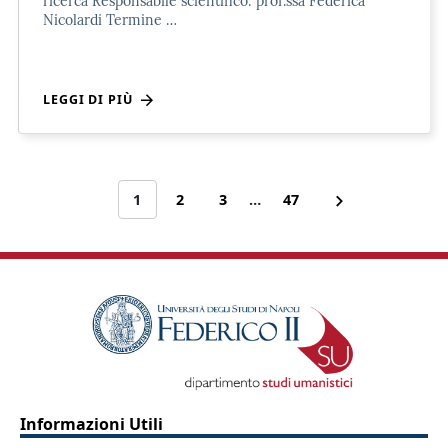
ricerca Responsabile scientifico: prof.ssa Federica
Nicolardi Termine …
LEGGI DI PIÙ
1
2
3
…
47
Informazioni Utili