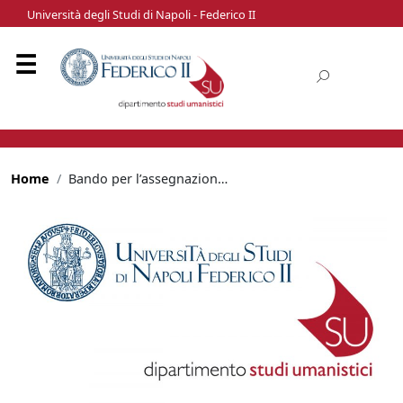
Università degli Studi di Napoli - Federico II
Home
Bando per l’assegnazione di n. 5 borse di mobilità BIP (Blended Intensive Programme)