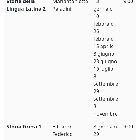
Storia della
Mariantonietta
13
9:00
Lingua Latina 2
Paladini
gennaio
10
febbraio
26
febbraio
15 aprile
3 giugno
23 giugno
16 luglio
8
settembre
29
settembre
3
novembre
Storia Greca 1
Eduardo
8 gennaio
9:00
Federico
29